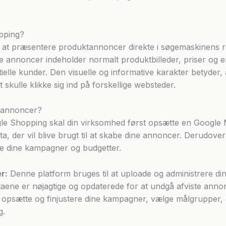
pping?
at præsentere produktannoncer direkte i søgemaskinens re
se annoncer indeholder normalt produktbilleder, priser og en
ielle kunder. Den visuelle og informative karakter betyder, 
kulle klikke sig ind på forskellige websteder.
tannoncer?
e Shopping skal din virksomhed først opsætte en Google
a, der vil blive brugt til at skabe dine annoncer. Derudov
re dine kampagner og budgetter.
r:
Denne platform bruges til at uploade og administrere di
ataene er nøjagtige og opdaterede for at undgå afviste anno
psætte og finjustere dine kampagner, vælge målgrupper, og 
g.