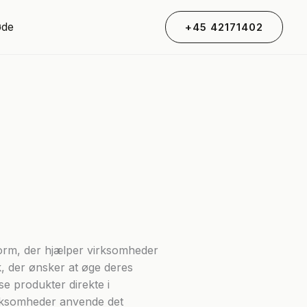
øde
+45 42171402
form, der hjælper virksomheder
k, der ønsker at øge deres
e produkter direkte i
irksomheder anvende det