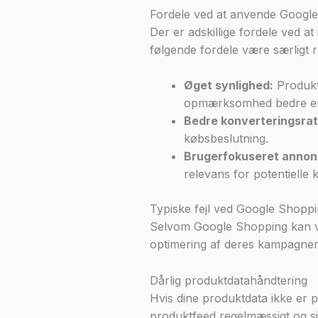
Fordele ved at anvende Googl
Der er adskillige fordele ved a
følgende fordele være særligt r
Øget synlighed:
Produkte
opmærksomhed bedre en
Bedre konverteringsrat
købsbeslutning.
Brugerfokuseret annon
relevans for potentielle 
Typiske fejl ved Google Shopp
Selvom Google Shopping kan vær
optimering af deres kampagner
Dårlig produktdatahåndtering
Hvis dine produktdata ikke er pr
produktfeed regelmæssigt og sik