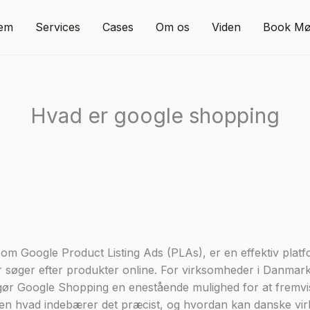
em
Services
Cases
Om os
Viden
Book M
Hvad er google shopping
m Google Product Listing Ads (PLAs), er en effektiv plat
er søger efter produkter online. For virksomheder i Danmar
dgør Google Shopping en enestående mulighed for at fremvis
en hvad indebærer det præcist, og hvordan kan danske v