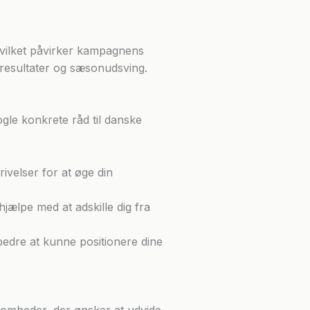
hvilket påvirker kampagnens
å resultater og sæsonudsving.
ogle konkrete råd til danske
rivelser for at øge din
hjælpe med at adskille dig fra
bedre at kunne positionere dine
omheder, der ønsker at udvide