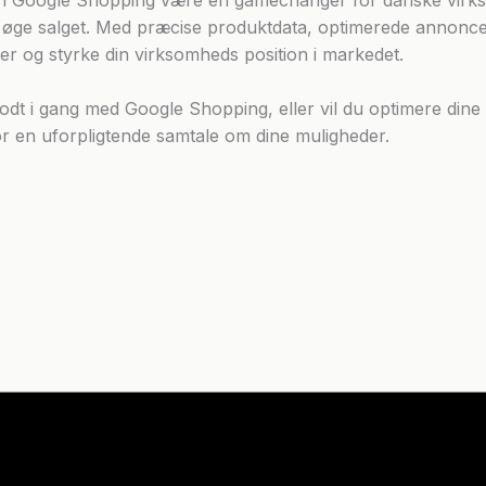
g øge salget. Med præcise produktdata, optimerede annoncer
er og styrke din virksomheds position i markedet.
godt i gang med Google Shopping, eller vil du optimere di
or en uforpligtende samtale om dine muligheder.