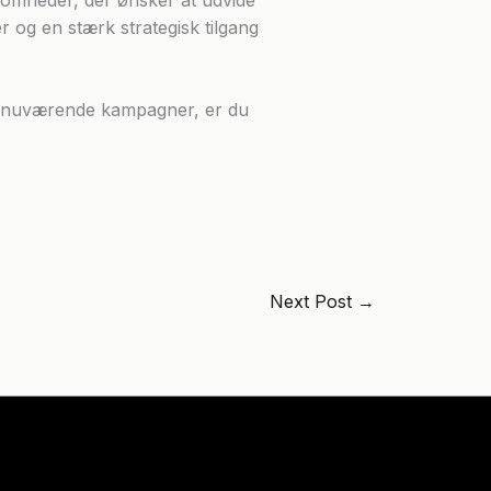
 og en stærk strategisk tilgang
ne nuværende kampagner, er du
Next Post
→