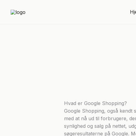
Skip
to
Hj
content
Hvad er Google Shopping?
Google Shopping, også kendt so
med at nå ud til forbrugere, d
synlighed og salg på nettet, u
søgeresultaterne på Google. M