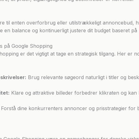
re til enten overforbrug eller utilstrækkeligt annoncebud, 
inde en balance og kontinuerligt justere dit budget baseret p
ces på Google Shopping
pping er det vigtigt at tage en strategisk tilgang. Her er n
skrivelser:
Brug relevante søgeord naturligt i titler og besk
itet:
Klare og attraktive billeder forbedrer klikraten og kan 
Forstå dine konkurrenters annoncer og prisstrategier for 
an Google Shopping være en gamechanger for danske virks