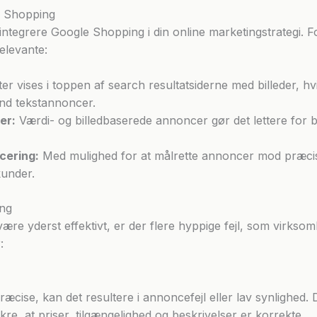
e Shopping
t integrere Google Shopping i din online marketingstrategi.
elevante:
r vises i toppen af ​​search resultatsiderne med billeder, h
d tekstannoncer.
er:
Værdi- og billedbaserede annoncer gør det lettere for b
cering:
Med mulighed for at målrette annoncer mod præcis
kunder.
ing
e yderst effektivt, er der flere hyppige fejl, som virks
:
æcise, kan det resultere i annoncefejl eller lav synlighed. De
re, at priser, tilgængelighed og beskrivelser er korrekte.