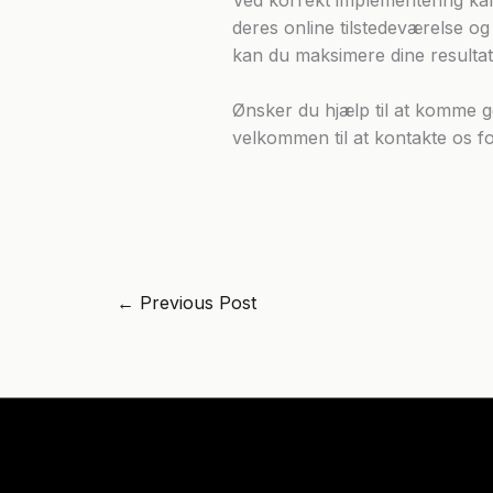
deres online tilstedeværelse o
kan du maksimere dine resultat
Ønsker du hjælp til at komme 
velkommen til at kontakte os f
←
Previous Post