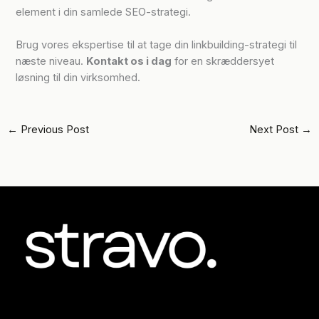
element i din samlede SEO-strategi.
Brug vores ekspertise til at tage din linkbuilding-strategi til
næste niveau.
Kontakt os i dag
for en skræddersyet
løsning til din virksomhed.
←
Previous Post
Next Post
→