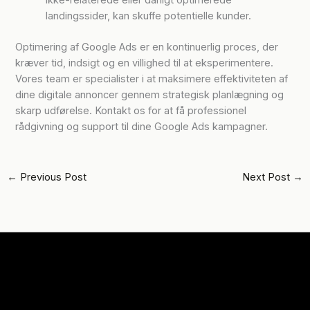
ikke-relaterede eller dårligt optimerede
landingssider, kan skuffe potentielle kunder.
Optimering af Google Ads er en kontinuerlig proces, der
kræver tid, indsigt og en villighed til at eksperimentere.
Vores team er specialister i at maksimere effektiviteten af
dine digitale annoncer gennem strategisk planlægning og
skarp udførelse. Kontakt os for at få professionel
rådgivning og support til dine Google Ads kampagner.
←
Previous Post
Next Post
→