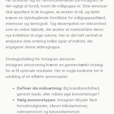
Før du kaster dig ud i annonceverdenen på Instagram, er
det vigtigt at forstå, hvem din målgruppe er. Dine annoncer
skal appellere til de brugere, du ønsker at nå, og dette
kræver en dybdegående forståelse for målgruppeadfærd,
interesser og demografi. Tag eksempelvis en virksomhed
som en online tøjbutik, der ønsker at markedsføre deres
nye kollektion til unge voksne. Her er det helt centralt at
analysere data omkring hvilke typer af indhold, der
engagerer denne aldersgruppe.
Strategiudvikling for Instagram annoncer
Instagram annoncering kræver en gennemtænkt strategi
for at få optimale resultater. Her er nogle konkrete trin til
udvikling af en effektiv annonceplan:
Definér din målsætning:
Øg brandbevidsthed,
generér leads, eller måske øge konverteringer?
Vælg annoncetypen:
Instagram tilbyder flere
formatmuligheder, såsom billedannoncer,
videoannoncer og karusselannoncer.