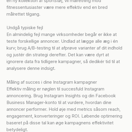
en ny kollektion af sportstøj, vil målretning mod
fitnessentusiaster være mere effektiv end en bred
målrettet tilgang.
Undgå typiske fejl
En almindelig fejl mange virksomheder begår er ikke at
teste forskellige annoncer. Undlad at lægge alle æg i én
kurv; brug A/B-testing til at afprøve varianter af dit indhold
og justér din strategi derefter. Det kan være dyrt at
ignorere data fra tidligere kampagner, så dedikér tid til at
analysere denne indsigt.
Måling af succes i dine Instagram kampagner
Effektiv måling er nøglen til succesfuld Instagram
annoncering. Brug Instagram Insights og din Facebook
Business Manager-konto til at vurdere, hvordan dine
annoncer performer. Hold øje med metrics såsom reach,
engagement, konverteringer og ROI. Løbende optimering
baseret på disse tal kan øge kampagnens effektivitet
betydeligt.